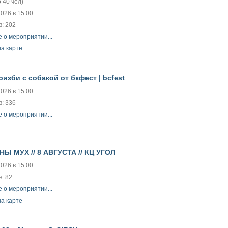
 40 чел)
2026 в 15:00
: 202
 о мероприятии...
на карте
ризби с собакой от бкфест | bcfest
2026 в 15:00
: 336
 о мероприятии...
Ы МУХ // 8 АВГУСТА // КЦ УГОЛ
2026 в 15:00
: 82
 о мероприятии...
на карте