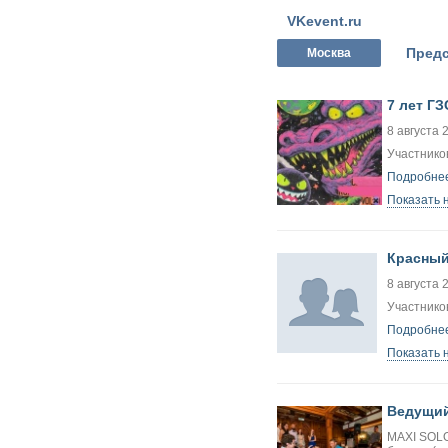
VKevent.ru
Предс
Москва
7 лет ГЗ
8 августа 
Участнико
Подробнее
Показать 
Красный
8 августа 
Участников
Подробнее
Показать 
Ведущий
MAXI SOLO: