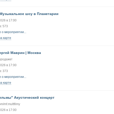
 Музыкальное шоу в Планетарии
2026 в 17:00
: 573
 о мероприятии...
на карте
Сергей Маврин | Москва
продаже!
2026 в 17:00
: 373
 о мероприятии...
на карте
ильмы" Акустический концерт
com/mf.multfilmy
2026 в 17:00