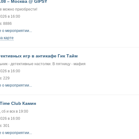
.08 – Москва @ GIPSY
е можно приобрести!
2026 в 16:00
в: 8886
 о мероприятии...
на карте
тективных игр в антикафе Гик Тайм
ник - детективные настолки. В пятницу - мафия
2026 в 16:00
: 229
 о мероприятии...
 Time Club Камин
 сб и вск в 19:00
2026 в 16:00
: 301
 о мероприятии...