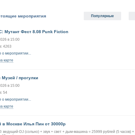
тоящие мероприятия
Популярные
С: Мутант Фест 8.08 Punk Fiction
2026 в 15:00
в: 4263
 о мероприятии...
на карте
 Музей / прогулки
2026 в 15:00
: 54
 о мероприятии...
на карте
 в Москве Илья Пин от 30000р
 ведущий-DJ (сольно) + звук + свет + дым-машина = 25999 рублей (5 часов) +