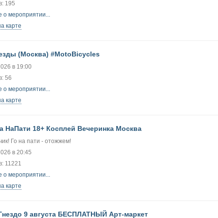
: 195
 о мероприятии...
на карте
езды (Москва) #MotoBicycles
2026 в 19:00
: 56
 о мероприятии...
на карте
та НаПати 18+ Косплей Вечеринка Москва
чик! Го на пати - отожжем!
2026 в 20:45
в: 11221
 о мероприятии...
на карте
нездо 9 августа БЕСПЛАТНЫЙ Арт-маркет