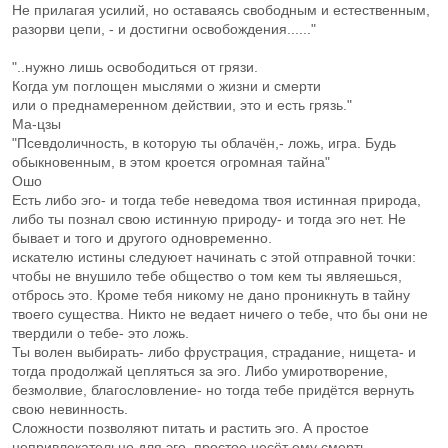
Не прилагая усилий, но оставаясь свободным и естественным,
разорви цепи, - и достигни освобождения......"
"..нужно лишь освободиться от грязи.
Когда ум поглощен мыслями о жизни и смерти
или о преднамеренном действии, это и есть грязь."
Ма-цзы
"Псевдоличность, в которую ты облачён,- ложь, игра. Будь
обыкновенным, в этом кроется огромная тайна"
Ошо
Есть либо эго- и тогда тебе неведома твоя истинная природа,
либо ты познал свою истинную природу- и тогда эго нет. Не
бывает и того и другого одновременно.
искателю истины следуюет начинать с этой отправной точки:
чтобы не внушило тебе общество о том кем ты являешься,
отбрось это. Кроме тебя никому не дано проникнуть в тайну
твоего существа. Никто не ведает ничего о тебе, что бы они не
твердили о тебе- это ложь.
Ты волен выбирать- либо фрустрация, страдание, нищета- и
тогда продолжай цепляться за эго. Либо умиротворение,
безмолвие, благословление- но тогда тебе придётся вернуть
свою невинность.
Сложности позволяют питать и растить эго. А простое
непривлекательно для эго, простое несёт ему смерть.