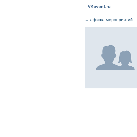
VKevent.ru
←
афиша мероприятий