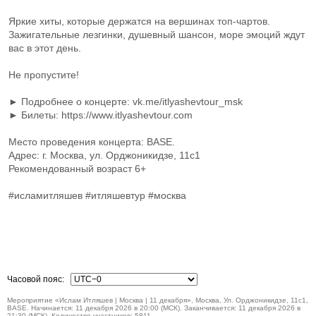
Яркие хиты, которые держатся на вершинах топ-чартов.
Зажигательные лезгинки, душевный шансон, море эмоций ждут
вас в этот день.
Не пропустите!
► Подробнее о концерте: vk.me/itlyashevtour_msk
► Билеты: https://www.itlyashevtour.com
Место проведения концерта: BASE.
Адрес: г. Москва, ул. Орджоникидзе, 11с1
Рекомендованный возраст 6+
#исламитляшев #итляшевтур #москва
Часовой пояс:
Мероприятие «Ислам Итляшев | Москва | 11 декабря», Москва, Ул. Орджоникидзе, 11с1,
BASE. Начинается: 11 декабря 2026 в 20:00 (МСК). Заканчивается: 11 декабря 2026 в
21:30 (МСК). Количество участников: 5811.