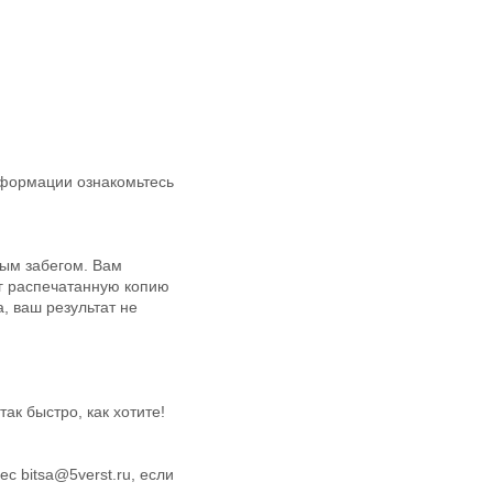
нформации ознакомьтесь
вым забегом. Вам
бег распечатанную копию
, ваш результат не
ак быстро, как хотите!
 bitsa@5verst.ru, если