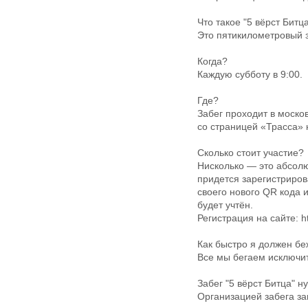
Что такое "5 вёрст Битц
Это пятикилометровый з
Когда?
Каждую субботу в 9:00.
Где?
Забег проходит в моско
со страницей «Трасса» на
Сколько стоит участие?
Нисколько — это абсолю
придется зарегистрирова
своего нового QR кода 
будет учтён.
Регистрация на сайте: htt
Как быстро я должен бе
Все мы бегаем исключит
Забег "5 вёрст Битца" н
Организацией забега за