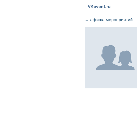
VKevent.ru
←
афиша мероприятий