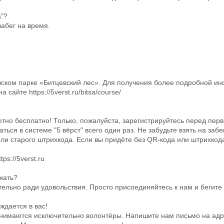
а"?
абег на время.
вском парке «Битцевский лес». Для получения более подробной и
 сайте https://5verst.ru/bitsa/course/
тно бесплатно! Только, пожалуйста, зарегистрируйтесь перед пер
ться в системе "5 вёрст" всего один раз. Не забудьте взять на за
или старого штрихкода. Если вы придёте без QR-кода или штрихкода
ps://5verst.ru
жать?
ельно ради удовольствия. Просто присоединяйтесь к нам и бегите т
уждается в вас!
нимаются исключительно волонтёры. Напишите нам письмо на адрес