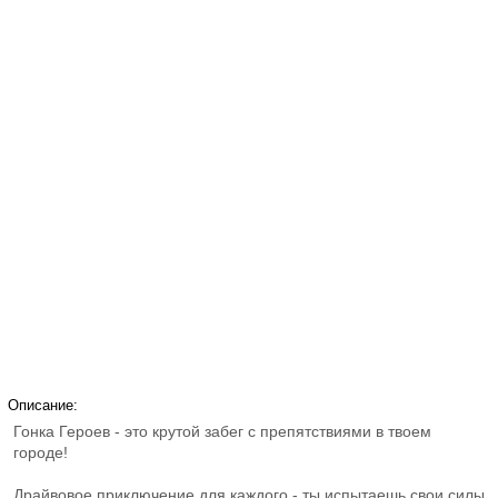
Описание:
Гонка Героев - это крутой забег с препятствиями в твоем
городе!
Драйвовое приключение для каждого - ты испытаешь свои силы