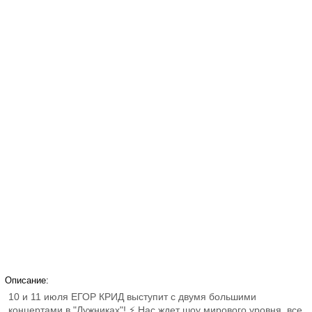
Описание:
10 и 11 июля ЕГОР КРИД выступит с двумя большими
концертами в "Лужниках"! ⚡ Нас ждет шоу мирового уровня, все