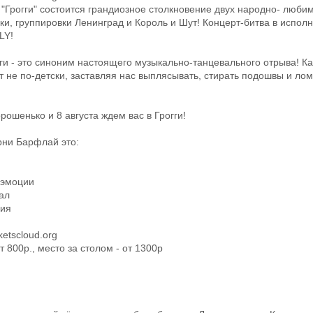
а "Грогги" состоится грандиозное столкновение двух народно- люби
ки, группировки Ленинград и Король и Шут! Концерт-битва в испол
LY!
и - это синоним настоящего музыкально-танцевального отрыва! К
т не по-детски, заставляя нас выплясывать, стирать подошвы и лом
рошенько и 8 августа ждем вас в Грогги!
рни Барфлай это:
 эмоции
ал
ция
cketscloud.org
т 800р., место за столом - от 1300р