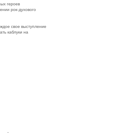
мых героев
нении рок-духового
аждое свое выступление
ать каблуки на