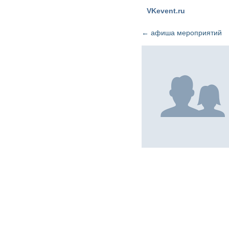
VKevent.ru
←
афиша мероприятий