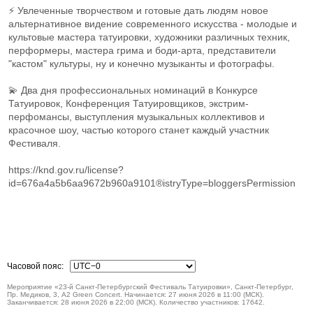
⚡ Увлеченные творчеством и готовые дать людям новое
альтернативное видение современного искусства - молодые и
культовые мастера татуировки, художники различных техник,
перформеры, мастера грима и боди-арта, представители
"кастом" культуры, ну и конечно музыканты и фотографы.
💫 Два дня профессиональных номинаций в Конкурсе
Татуировок, Конференция Татуировщиков, экстрим-
перфомансы, выступления музыкальных коллективов и
красочное шоу, частью которого станет каждый участник
Фестиваля.
https://knd.gov.ru/license?
id=676a4a5b6aa9672b960a9101®istryType=bloggersPermission
Часовой пояс:
Мероприятие «23-й Санкт-Петербургский Фестиваль Татуировки», Санкт-Петербург,
Пр. Медиков, 3, A2 Green Concert. Начинается: 27 июня 2026 в 11:00 (МСК).
Заканчивается: 28 июня 2026 в 22:00 (МСК). Количество участников: 17642.