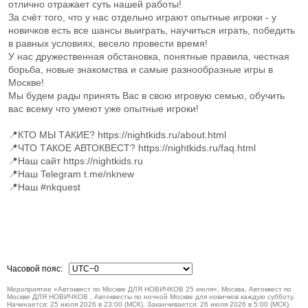
отлично отражает суть нашей работы!
За счёт того, что у нас отдельно играют опытные игроки - у
новичков есть все шансы выиграть, научиться играть, победить
в равных условиях, весело провести время!
У нас дружественная обстановка, понятные правила, честная
борьба, новые знакомства и самые разнообразные игры в
Москве!
Мы будем рады принять Вас в свою игровую семью, обучить
вас всему что умеют уже опытные игроки!
📍КТО МЫ ТАКИЕ? https://nightkids.ru/about.html
📍ЧТО ТАКОЕ АВТОКВЕСТ? https://nightkids.ru/faq.html
📍Наш сайт https://nightkids.ru
📍Наш Telegram t.me/nknew
📍Наш #nkquest
Часовой пояс:
Мероприятие «Автоквест по Москве ДЛЯ НОВИЧКОВ 25 июля», Москва, Автоквест по
Москве ДЛЯ НОВИЧКОВ , Автоквесты по ночной Москве для новичков каждую субботу.
Начинается: 25 июля 2026 в 23:00 (МСК). Заканчивается: 26 июля 2026 в 5:00 (МСК).