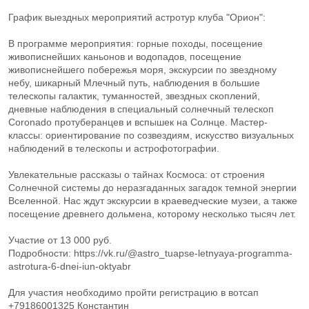
График выездных мероприятий астротур клуба "Орион":
В программе мероприятия: горные походы, посещение
живописнейших каньонов и водопадов, посещение
живописнейшего побережья моря, экскурсии по звездному
небу, шикарный Млечный путь, наблюдения в большие
телескопы галактик, туманностей, звездных скоплений,
дневные наблюдения в специальный солнечный телескоп
Coronado протуберанцев и вспышек на Солнце. Мастер-
классы: ориентирование по созвездиям, искусство визуальных
наблюдений в телескопы и астрофотографии.
Увлекательные рассказы о тайнах Космоса: от строения
Солнечной системы до неразгаданных загадок темной энергии
Вселенной. Нас ждут экскурсии в краеведческие музеи, а также
посещение древнего дольмена, которому несколько тысяч лет.
Участие от 13 000 руб.
Подробности: https://vk.ru/@astro_tuapse-letnyaya-programma-
astrotura-6-dnei-iun-oktyabr
Для участия необходимо пройти регистрацию в вотсап
+79186001325 Константин