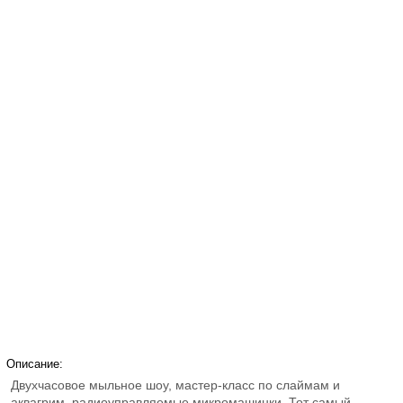
Описание:
Двухчасовое мыльное шоу, мастер-класс по слаймам и
аквагрим, радиоуправляемые микромашинки, Тот самый