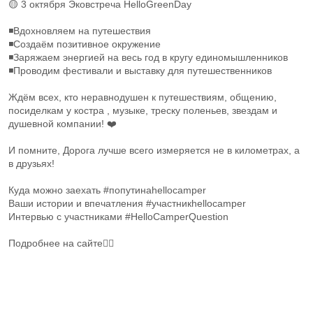
🟡 3 октября Эковстреча HelloGreenDay
◾Вдохновляем на путешествия
◾Создаём позитивное окружение
◾Заряжаем энергией на весь год в кругу единомышленников
◾Проводим фестивали и выставку для путешественников
Ждём всех, кто неравнодушен к путешествиям, общению,
посиделкам у костра , музыке, треску поленьев, звездам и
душевной компании! ❤️
И помните, Дорога лучше всего измеряется не в километрах, а
в друзьях!
Куда можно заехать #попутинаhellocamper
Ваши истории и впечатления #участникhellocamper
Интервью с участниками #HelloCamperQuestion
Подробнее на сайте👇🏻