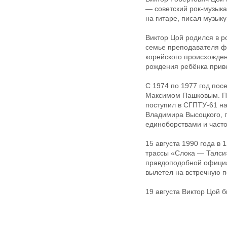
— советский рок-музыкан
на гитаре, писал музыку
Виктор Цой родился в р
семье преподавателя ф
корейского происхожден
рождения ребёнка приве
С 1974 по 1977 год пос
Максимом Пашковым. По
поступил в СГПТУ-61 на
Владимира Высоцкого, п
единоборствами и част
15 августа 1990 года в
трассы «Слока — Талси»
правдоподобной официал
вылетел на встречную п
19 августа Виктор Цой 