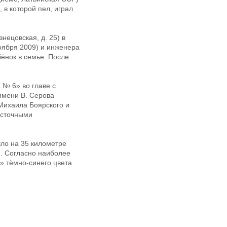
 в которой пел, играл
нецовская, д. 25) в
оября 2009) и инженера
ёнок в семье. После
 № 6» во главе с
имени В. Серова
Михаила Боярского и
осточными
шло на 35 километре
и. Согласно наиболее
» тёмно-синего цвета