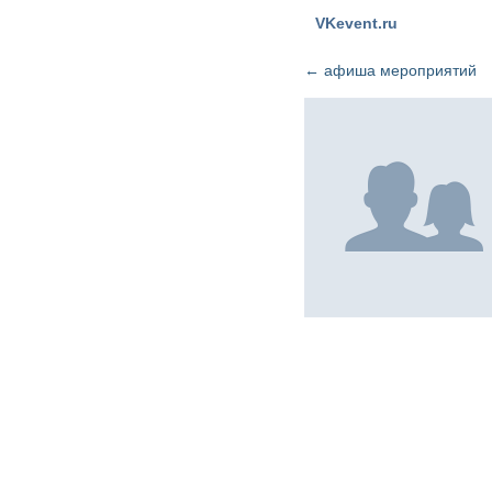
VKevent.ru
←
афиша мероприятий