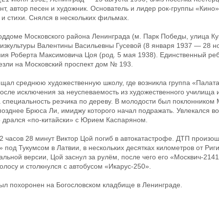
т, автор песен и художник. Основатель и лидер рок-группы «Кино»,
 и стихи. Снялся в нескольких фильмах.
оддоме Московского района Ленинграда (м. Парк Победы, улица Куз
изкультуры Валентины Васильевны Гусевой (8 января 1937 — 28 н
ия Роберта Максимовича Цоя (род. 5 мая 1938). Единственный реб
зли на Московский проспект дом № 193.
ещал среднюю художественную школу, где возникла группа «Палата
сле исключения за неуспеваемость из художественного училища 
 специальность резчика по дереву. В молодости был поклонником 
озднее Брюса Ли, имиджу которого начал подражать. Увлекался в
о дрался «по-китайски» с Юрием Каспаряном.
 12 часов 28 минут Виктор Цой погиб в автокатастрофе. ДТП произо
 под Тукумсом в Латвии, в нескольких десятках километров от Риг
ьной версии, Цой заснул за рулём, после чего его «Москвич-2141
олосу и столкнулся с автобусом «Икарус-250».
был похоронен на Богословском кладбище в Ленинграде.