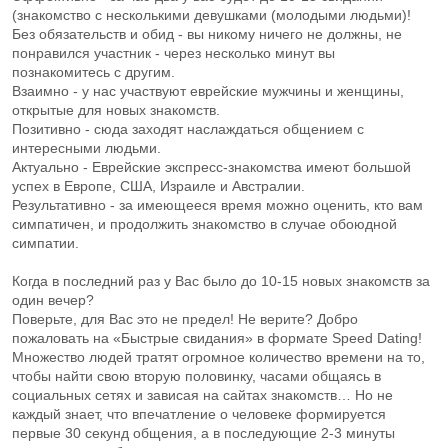
(знакомство с несколькими девушками (молодыми людьми)!
Без обязательств и обид - вы никому ничего не должны, не
понравился участник - через несколько минут вы
познакомитесь с другим.
Взаимно - у нас участвуют еврейские мужчины и женщины,
открытые для новых знакомств.
Позитивно - сюда заходят наслаждаться общением с
интересными людьми.
Актуально - Еврейские экспресс-знакомства имеют большой
успех в Европе, США, Израиле и Австралии.
Результативно - за имеющееся время можно оценить, кто вам
симпатичен, и продолжить знакомство в случае обоюдной
симпатии.
Когда в последний раз у Вас было до 10-15 новых знакомств за
один вечер?
Поверьте, для Вас это не предел! Не верите? Добро
пожаловать на «Быстрые свидания» в формате Speed Dating!
Множество людей тратят огромное количество времени на то,
чтобы найти свою вторую половинку, часами общаясь в
социальных сетях и зависая на сайтах знакомств… Но не
каждый знает, что впечатление о человеке формируется
первые 30 секунд общения, а в последующие 2-3 минуты