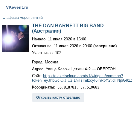
VKevent.ru
←
афиша мероприятий
THE DAN BARNETT BIG BAND
(Австралия)
Начало: 11 июля 2026 в 16:00
Окончание: 11 июля 2026 в 20:00
(завершено)
Участников: 102
Город: Москва
Адрес: Улица Клары Цеткин 4к2 — ОБЕРТОН
Сайт:
https://ticketscloud.com/v1/widgets/common?
token=eyJhbGciOiJIUzI1NiIsImlzcyI6InRpY2tldHNjbG
Координаты:
55.818781, 37.519683
Открыть карту отдельно