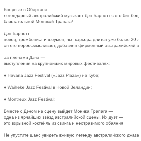
Впервые в Обертоне —
легендарный австралийский музыкант Дэн Барнетт с его биг‑бен
блистательной Моникой Трапага!
Дэн Барнетт —
певец, тромбонист и шоумен, чья карьера длится уже более 20 л
он его переосмысливает, добавляя фирменный австралийский ша
За плечами Дэна —
выступления на крупнейших мировых фестивалях:
● Havana Jazz Festival («Jazz Plaza») на Кубе;
● Waiheke Jazz Festival в Новой Зеландии;
● Montreux Jazz Festival;
Вместе с Дэном на сцену выйдет Моника Трапага —
одна из ярчайших звёзд австралийской сцены. Их дуэт —
это взрывной коктейль из свинга и неотразимого обаяния!
Не упустите шанс увидеть вживую легенду австралийского джаза и