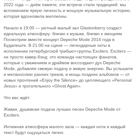
2022 года — днём памяти, эти встречи стали традицией: мы
вспоминаем яркую личность и мощную музыкальную историю,
которая вдохновила миллионы.
Начало в 19:00 — уютный малый зал Glastonberry создаст
идеальную атмосферу: близко к музыке, близко к эмоциям.
Посмотрим вместе концерт Depeche Mode 2014 года в
Будапеште. В 21:00 на сцене — легендарные хиты в
исполнении петербургской трибьют‑группы Exciters. Exciters —
не просто кавер‑бэнд: это команда настоящих фанатов,
которые с уважением и драйвом воссоздают дух Depeche
Mode, добавляя свежую подачу и живую энергию. Вы услышите
и меланхолию ранних треков, и мощь поздних альбомов — от
новых прочтений «Enjoy the Silence» до цепляющего «Personal
Jesus» и трогательного «Ghost Again».
Что вас ждёт:
Живая, душевная подача лучших песен Depeche Mode от
Exciters.
Интимная атмосфера малого зала — каждая нота и каждый
текст будут ощущаться лично.