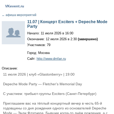
VKevent.ru
←
афиша мероприятий
11.07 | Концерт Exciters + Depeche Mode
Party
Начало: 11 июля 2026 в 16:00
Окончание: 12 июля 2026 в 2:30
(завершено)
Участников: 79
Город: Москва
Сайт:
http://www.dmfan.ru
Описание:
11 июля 2026 | клуб «Glastonberry» | 19:00
Depeche Mode Party — Fletcher's Memorial Day
С участием: трибьют-группы Exciters (Санкт‑Петербург)
Приглашаем вас на тёплый концертный вечер в честь 65-й
годовщины со дня рождения одного из основателей Depeche
Mode — Энди Флэтчера. Бывшие когда‑то днём рождения, а с