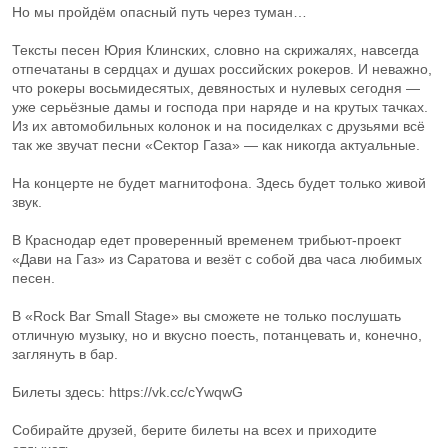
Но мы пройдём опасный путь через туман…
Тексты песен Юрия Клинских, словно на скрижалях, навсегда
отпечатаны в сердцах и душах российских рокеров. И неважно,
что рокеры восьмидесятых, девяностых и нулевых сегодня —
уже серьёзные дамы и господа при наряде и на крутых тачках.
Из их автомобильных колонок и на посиделках с друзьями всё
так же звучат песни «Сектор Газа» — как никогда актуальные.
На концерте не будет магнитофона. Здесь будет только живой
звук.
В Краснодар едет проверенный временем трибьют-проект
«Дави на Газ» из Саратова и везёт с собой два часа любимых
песен.
В «Rock Bar Small Stage» вы сможете не только послушать
отличную музыку, но и вкусно поесть, потанцевать и, конечно,
заглянуть в бар.
Билеты здесь: https://vk.cc/cYwqwG
Собирайте друзей, берите билеты на всех и приходите