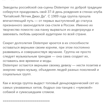
Заводилы российской ска‑сцены Distemper по доброй традиции
соберутся праздновать свой 37-й день рождения в стенах клуба
"Китайский Лётчик Джао Да". С 1989 года группа прошла
впечатляющий путь — от первых выступлений до статуса
признанного законодателя ска‑стиля в России. Именно их
творчество помогло ска‑панку вырваться из андеграунда и
завоевать любовь широкой аудитории по всей стране.
Секрет долголетия Distemper кроется в их способности
оставаться верными своим корням, при этом постоянно
развиваясь и совершенствуя звучание. Группа не просто
следует музыкальным трендам — она сама создает их,
оставаясь вне времени и моды.
Distemper остаются верными своему девизу — нести позитив и
энергию через музыку, объединяя людей разных поколений и
социальных групп.
Как и всегда группа выдаст топовый деньрожденческий сет из
самых узнаваемых хитов, бодрых ска-танцев с «чумовой»
собакой и сумасшедшим слэмом.
=========================