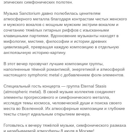
эпических симфонических полотен.
Музыка Sanctorium давно полюбилась ценителям
атмосферного металла благодаря контрастам чистых женского
и мужского вокалов с мощным мужским экстрим-вокалом и
сочетанию тяжёлых гитарных риффов с изысканными
клавишными партиями. Вдохновение музыканты находят в
мифологии, мистике, философии и истории древних
цивилизаций, превращая каждую композицию в отдельную
англоязычную историю-картину.
В этот вечер прозвучат лучшие композиции группы,
наполненные тёмной романтикой, энергетикой и атмосферой
настоящего symphonic metal с добавлением фолк-элементов.
Специальный гость концерта — группа Eternal Stasis
(atmospheric metal). В своей музыке коллектив соединяет
элементы прогрессивного и симфонического металла,
исследуя темы космоса, человеческой души и поиска своего
места во Вселенной. Их атмосферные композиции и глубокие
тексты станут идеальным открытием вечера.
Готовьтесь к вечеру тяжёлой музыки, симфонического размаха
и незабываемой атмосферы 8 июля в Москве!