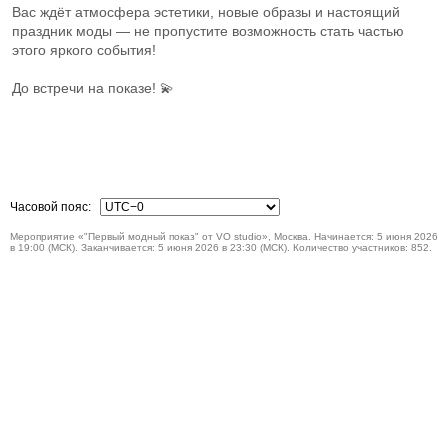
Вас ждёт атмосфера эстетики, новые образы и настоящий
праздник моды — не пропустите возможность стать частью
этого яркого события!
До встречи на показе! 💫
Часовой пояс:
Мероприятие «"Первый модный показ" от VO studio», Москва. Начинается: 5 июня 2026
в 19:00 (МСК). Заканчивается: 5 июня 2026 в 23:30 (МСК). Количество участников: 852.