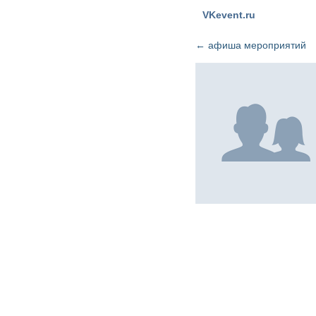
VKevent.ru
←
афиша мероприятий