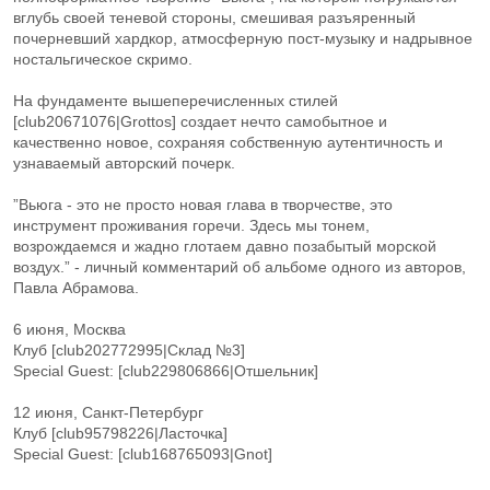
вглубь своей теневой стороны, смешивая разъяренный
почерневший хардкор, атмосферную пост-музыку и надрывное
ностальгическое скримо.
На фундаменте вышеперечисленных стилей
[club20671076|Grottos] создает нечто самобытное и
качественно новое, сохраняя собственную аутентичность и
узнаваемый авторский почерк.
”Вьюга - это не просто новая глава в творчестве, это
инструмент проживания горечи. Здесь мы тонем,
возрождаемся и жадно глотаем давно позабытый морской
воздух.” - личный комментарий об альбоме одного из авторов,
Павла Абрамова.
6 июня, Москва
Клуб [club202772995|Склад №3]
Special Guest: [club229806866|Отшельник]
12 июня, Санкт-Петербург
Клуб [club95798226|Ласточка]
Special Guest: [club168765093|Gnot]