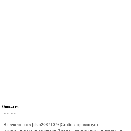
Описание:
~ ~ ~ ~
В начале лета [club20671076|Grottos] презентует
полноформатное творение "Вьюга", на котором погружаются