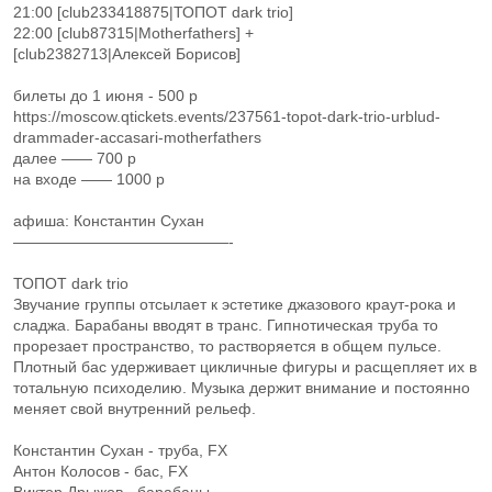
21:00 [club233418875|ТОПОТ dark trio]
22:00 [club87315|Motherfathers] +
[club2382713|Алексей Борисов]
билеты до 1 июня - 500 р
https://moscow.qtickets.events/237561-topot-dark-trio-urblud-
drammader-accasari-motherfathers
далее —— 700 р
на входе —— 1000 р
афиша: Константин Сухан
——————————————-
ТОПОТ dark trio
Звучание группы отсылает к эстетике джазового краут-рока и
сладжа. Барабаны вводят в транс. Гипнотическая труба то
прорезает пространство, то растворяется в общем пульсе.
Плотный бас удерживает цикличные фигуры и расщепляет их в
тотальную психоделию. Музыка держит внимание и постоянно
меняет свой внутренний рельеф.
Константин Сухан - труба, FX
Антон Колосов - бас, FX