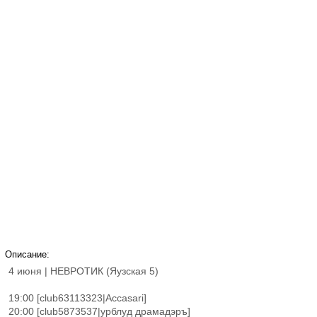
Описание:
4 июня | НЕВРОТИК (Яузская 5)
19:00 [club63113323|Accasari]
20:00 [club5873537|урблуд драмадэръ]