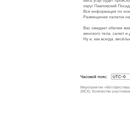
Весь угар будет происхо
округ Павловский Посад
Вся информация по ном
Размещение палаток на
Вас ожидает обилие жив
женского тела, салют и
Ну и, как всегда, весёл
Часовой пояс:
Мероприятие «Мотофестиваль K
(МСК). Количество участников