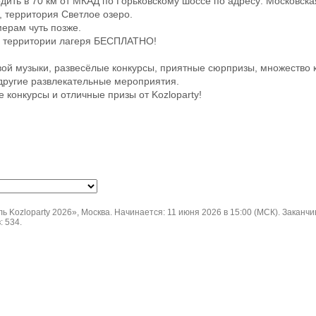
дить в 70 км от МКАД по Горьковскому шоссе по адресу: Московска
, территория Светлое озеро.
ерам чуть позже.
 территории лагеря БЕСПЛАТНО!
ой музыки, развесёлые конкурсы, приятные сюрпризы, множество 
 другие развлекательные мероприятия.
ые конкурсы и отличные призы от Kozloparty!
ozloparty 2026», Москва. Начинается: 11 июня 2026 в 15:00 (МСК). Заканчив
: 534.