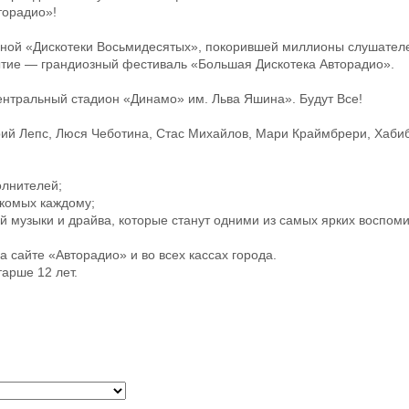
торадио»!
рной «Дискотеки Восьмидесятых», покорившей миллионы слушателе
тие — грандиозный фестиваль «Большая Дискотека Авторадио».
ентральный стадион «Динамо» им. Льва Яшина». Будут Все!
горий Лепс, Люся Чеботина, Стас Михайлов, Мари Краймбрери, Хабиб
олнителей;
акомых каждому;
й музыки и драйва, которые станут одними из самых ярких воспоми
а сайте «Авторадио» и во всех кассах города.
арше 12 лет.