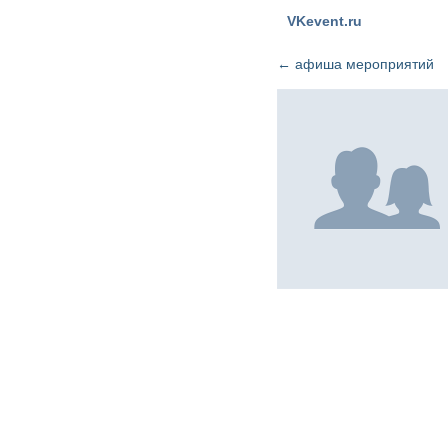
VKevent.ru
←
афиша мероприятий