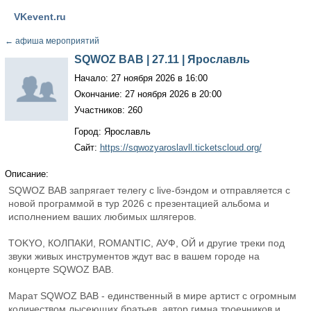
VKevent.ru
←
афиша мероприятий
SQWOZ BAB | 27.11 | Ярославль
Начало: 27 ноября 2026 в 16:00
Окончание: 27 ноября 2026 в 20:00
Участников: 260
Город: Ярославль
Сайт:
https://sqwozyaroslavll.ticketscloud.org/
Описание:
SQWOZ BAB запрягает телегу с live-бэндом и отправляется с
новой программой в тур 2026 с презентацией альбома и
исполнением ваших любимых шлягеров.
TOKYO, КОЛПАКИ, ROMANTIC, АУФ, ОЙ и другие треки под
звуки живых инструментов ждут вас в вашем городе на
концерте SQWOZ BAB.
Марат SQWOZ BAB - единственный в мире артист с огромным
количеством лысеющих братьев, автор гимна троечников и