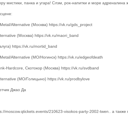
ру мистики, панка и угара! Слэм, рок-напитки и море адреналина ж
сцене:
tal/Alternative (Москва) https://vk.ru/gds_project
ernative (Москва) https://vk.ru/maori_band
алуга) https://vk.ru/mortid_band
etal/Alternative (МО/Ногинск) https://vk.ru/edgeofdeath
k-Hardcore, Скотокор (Москва) https://vk.ru/svdband
ternative (МО/Голицыно) https://vk.ru/prodbylove
етчик Джао Да
://moscow.qtickets.events/210623-visokos-party-2002-twen.. а также