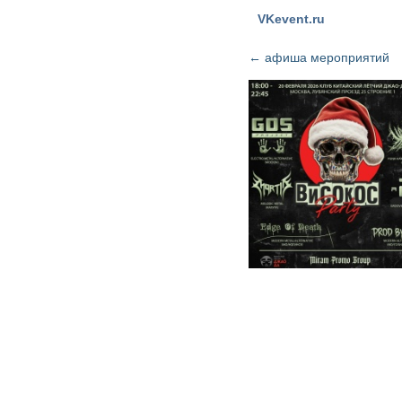
VKevent.ru
←
афиша мероприятий