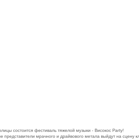
олицы состоится фестиваль тяжелой музыки - Високос Party!
ие представители мрачного и драйвового метала выйдут на сцену к