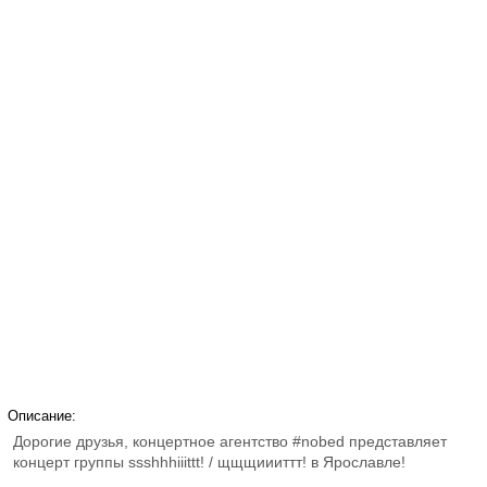
Описание:
Дорогие друзья, концертное агентство #nobed представляет
концерт группы ssshhhiiittt! / щщщиииттт! в Ярославле!