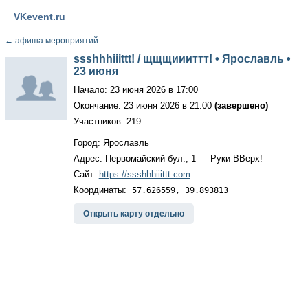
VKevent.ru
←
афиша мероприятий
ssshhhiiittt! / щщщиииттт! • Ярославль •
23 июня
Начало: 23 июня 2026 в 17:00
Окончание: 23 июня 2026 в 21:00
(завершено)
Участников: 219
Город: Ярославль
Адрес: Первомайский бул., 1 — Руки ВВерх!
Сайт:
https://ssshhhiiittt.com
Координаты:
57.626559, 39.893813
Открыть карту отдельно