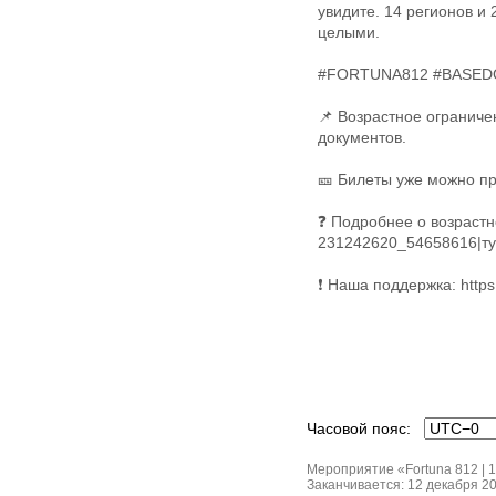
увидите. 14 регионов и
целыми.
#FORTUNA812 #BASE
📌 Возрастное ограничен
документов.
🎫 Билеты уже можно пр
❓ Подробнее о возрастно
231242620_54658616|тут
❗ Наша поддержка: https
Часовой пояс:
Мероприятие «Fortuna 812 | 1
Заканчивается: 12 декабря 20