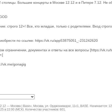
 2 столицы. Большие концерты в Москве 12.12 и в Питере 7.12. Не 
DGOD
ие: строго 12+! Все, кто младше, только с родителями. Вход строг
иобрести по ссылке: https://vk.ru/app53875051_-231242620
м ограничении, документах и ответы на все вопросы [https://vk.ru/t
.]
://vk.me/gonagig
2.12 — Москва | Base», Москва, ул. Орджоникидзе, 11с1, BASE. Начинается: 12
25 в 22:00 (МСК). Количество участников: 601.