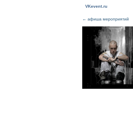
VKevent.ru
←
афиша мероприятий