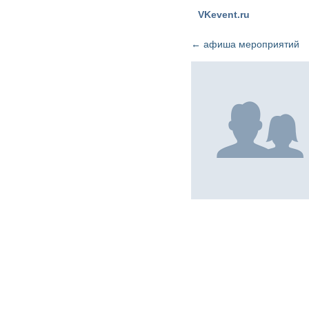
VKevent.ru
←
афиша мероприятий