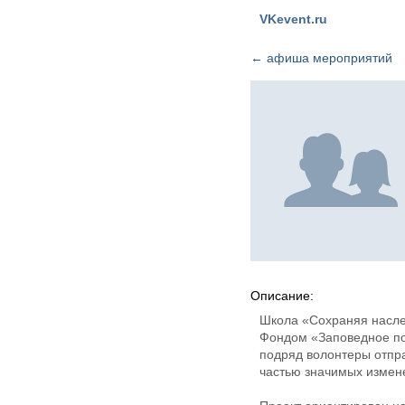
VKevent.ru
←
афиша мероприятий
Описание:
Школа «Сохраняя насле
Фондом «Заповедное пос
подряд волонтеры отпра
частью значимых измен