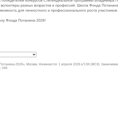
а победителей конкурсов Стипендиальной программы Владимира П
 волонтеры разных возрастов и профессий. Школа Фонда Потанина
озможность для личностного и профессионального роста участников.
олу Фонда Потанина-2026!
танина-2026», Москва. Начинается: 1 апреля 2026 в 5:00 (МСК). Заканчивает
: 346.