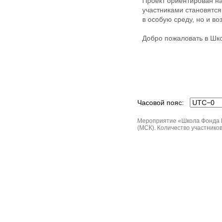
Проект ориентирован н
участниками становятся
в особую среду, но и в
Добро пожаловать в Шк
Часовой пояс:
Мероприятие «Школа Фонда По
(МСК). Количество участников