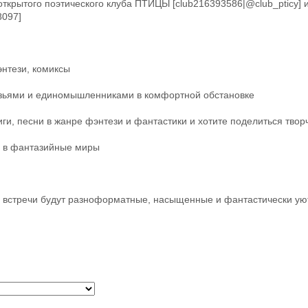
открытого поэтического клуба ПТИЦЫ [club216393586|@club_pticy]
8097]
энтези, комиксы
рузьями и единомышленниками в комфортной обстановке
иги, песни в жанре фэнтези и фантастики и хотите поделиться твор
м в фантазийные миры
встречи будут разноформатные, насыщенные и фантастически ую