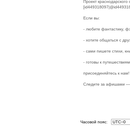
Проект краснодарского 
[id449318097|@id44931
Если вы:
- любите фантастику, ф
- хотите общаться с д
- сами пишете стихи, кн
- готовы к путешествия
присоединяйтесь к нам!
Следите за афишами — 
Часовой пояс: