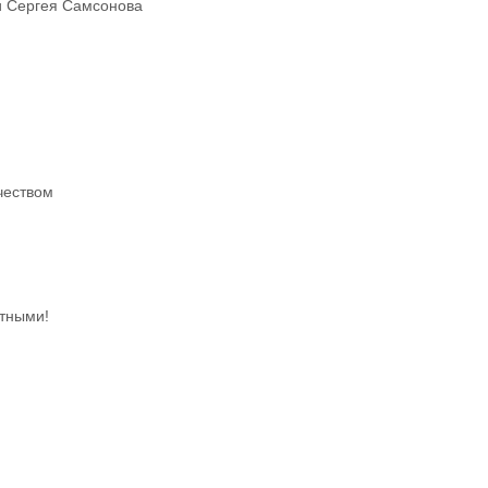
 и Сергея Самсонова
чеством
тными!