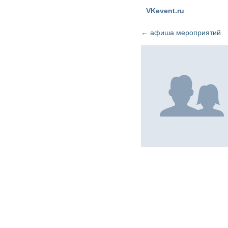
VKevent.ru
←
афиша мероприятий