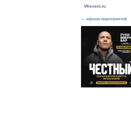
VKevent.ru
←
афиша мероприятий