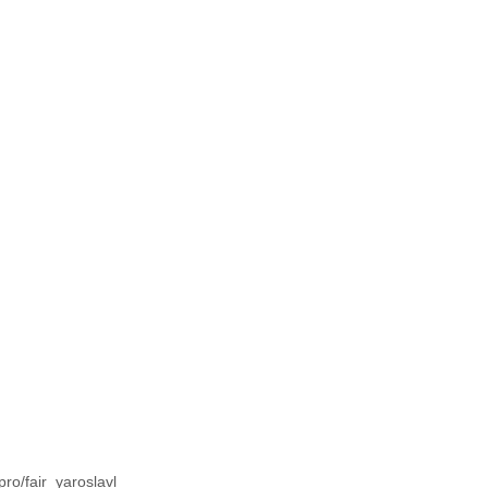
ro/fair_yaroslavl