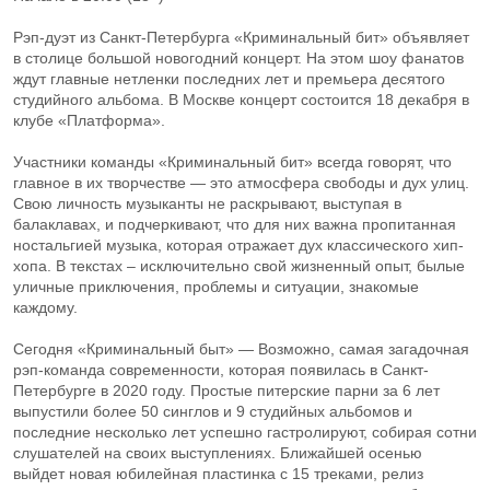
Рэп-дуэт из Санкт-Петербурга «Криминальный бит» объявляет
в столице большой новогодний концерт. На этом шоу фанатов
ждут главные нетленки последних лет и премьера десятого
студийного альбома. В Москве концерт состоится 18 декабря в
клубе «Платформа».
Участники команды «Криминальный бит» всегда говорят, что
главное в их творчестве — это атмосфера свободы и дух улиц.
Свою личность музыканты не раскрывают, выступая в
балаклавах, и подчеркивают, что для них важна пропитанная
ностальгией музыка, которая отражает дух классического хип-
хопа. В текстах – исключительно свой жизненный опыт, былые
уличные приключения, проблемы и ситуации, знакомые
каждому.
Сегодня «Криминальный быт» — Возможно, самая загадочная
рэп-команда современности, которая появилась в Санкт-
Петербурге в 2020 году. Простые питерские парни за 6 лет
выпустили более 50 синглов и 9 студийных альбомов и
последние несколько лет успешно гастролируют, собирая сотни
слушателей на своих выступлениях. Ближайшей осенью
выйдет новая юбилейная пластинка с 15 треками, релиз