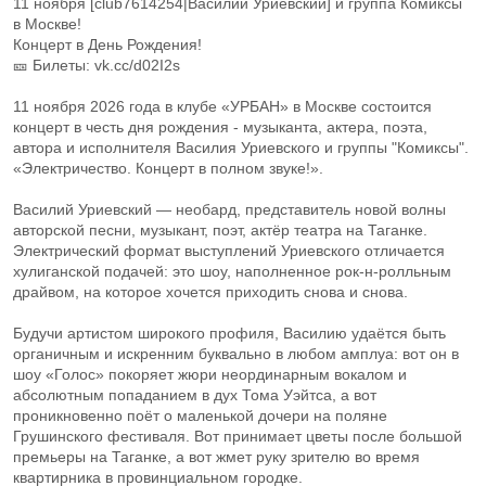
11 ноября [club7614254|Василий Уриевский] и группа Комиксы
в Москве!
Концерт в День Рождения!
🎫 Билеты: vk.cc/d02I2s
11 ноября 2026 года в клубе «УРБАН» в Москве состоится
концерт в честь дня рождения - музыканта, актера, поэта,
автора и исполнителя Василия Уриевского и группы "Комиксы".
«Электричество. Концерт в полном звуке!».
Василий Уриевский — необард, представитель новой волны
авторской песни, музыкант, поэт, актёр театра на Таганке.
Электрический формат выступлений Уриевского отличается
хулиганской подачей: это шоу, наполненное рок-н-ролльным
драйвом, на которое хочется приходить снова и снова.
Будучи артистом широкого профиля, Василию удаётся быть
органичным и искренним буквально в любом амплуа: вот он в
шоу «Голос» покоряет жюри неординарным вокалом и
абсолютным попаданием в дух Тома Уэйтса, а вот
проникновенно поёт о маленькой дочери на поляне
Грушинского фестиваля. Вот принимает цветы после большой
премьеры на Таганке, а вот жмет руку зрителю во время
квартирника в провинциальном городке.