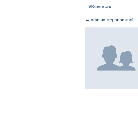
VKevent.ru
←
афиша мероприятий