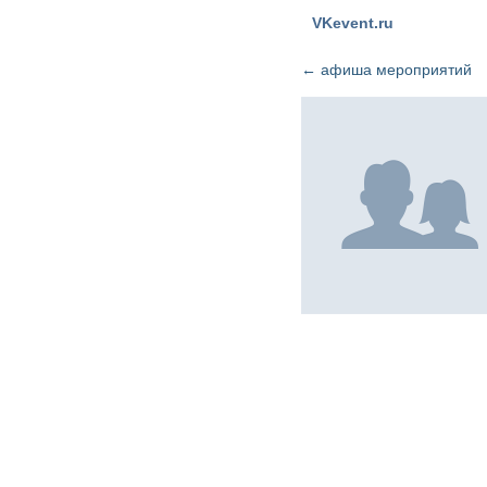
VKevent.ru
←
афиша мероприятий