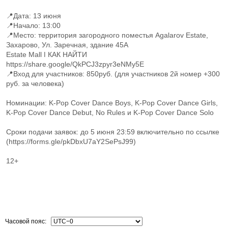
📍Дата: 13 июня
📍Начало: 13:00
📍Место: территория загородного поместья Agalarov Estate,
Захарово, Ул. Заречная, здание 45А
Estate Mall ǀ КАК НАЙТИ
https://share.google/QkPCJ3zpyr3eNMy5E
📍Вход для участников: 850руб. (для участников 2й номер +300
руб. за человека)
Номинации: K-Pop Cover Dance Boys, K-Pop Cover Dance Girls,
K-Pop Cover Dance Debut, No Rules и K-Pop Cover Dance Solo
Сроки подачи заявок: до 5 июня 23:59 включительно по ссылке
(https://forms.gle/pkDbxU7aY2SePsJ99)
12+
Часовой пояс: