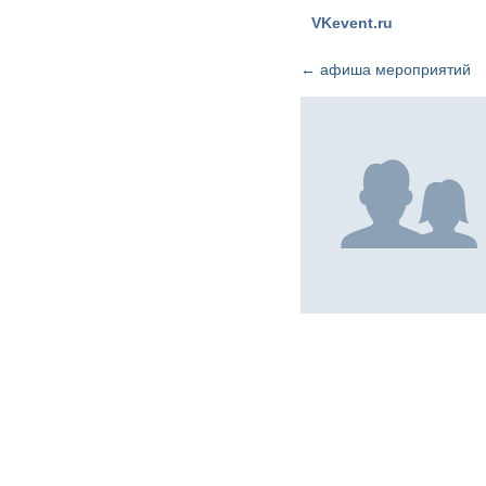
VKevent.ru
←
афиша мероприятий