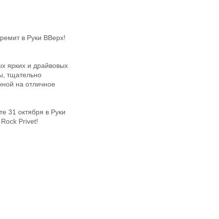
ремит в Руки ВВерх!
ых ярких и драйвовых
ы, тщательно
ной на отличное
е 31 октября в Руки
Rock Privet!