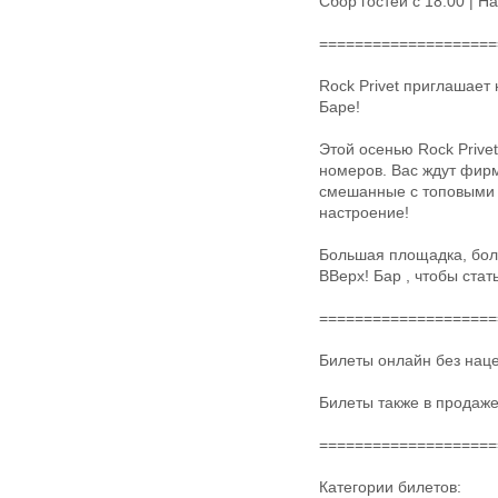
Сбор гостей с 18:00 | Н
====================
Rock Privet приглашает
Баре!
Этой осенью Rock Prive
номеров. Вас ждут фир
смешанные с топовыми 
настроение!
Большая площадка, боль
ВВерх! Бар , чтобы стат
====================
Билеты онлайн без нацен
Билеты также в продаже 
====================
Категории билетов: