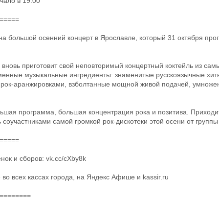
ачало в 19:00
=====
 на большой осенний концерт в Ярославле, который 31 октября прог
t вновь приготовит свой неповторимый концертный коктейль из сам
менные музыкальные ингредиенты: знаменитые русскоязычные хит
рок-аранжировками, взболтанные мощной живой подачей, умножен
шая программа, большая концентрация рока и позитива. Приходит
ь соучастниками самой громкой рок-дискотеки этой осени от группы 
=====
ок и сборов: vk.cc/cXby8k
во всех кассах города, на Яндекс Афише и kassir.ru
========