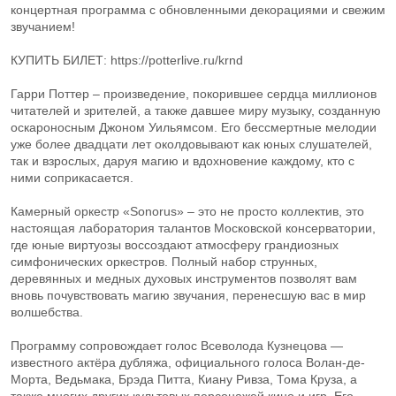
концертная программа с обновленными декорациями и свежим
звучанием!
КУПИТЬ БИЛЕТ: https://potterlive.ru/krnd
Гарри Поттер – произведение, покорившее сердца миллионов
читателей и зрителей, а также давшее миру музыку, созданную
оскароносным Джоном Уильямсом. Его бессмертные мелодии
уже более двадцати лет околдовывают как юных слушателей,
так и взрослых, даруя магию и вдохновение каждому, кто с
ними соприкасается.
Камерный оркестр «Sonorus» – это не просто коллектив, это
настоящая лаборатория талантов Московской консерватории,
где юные виртуозы воссоздают атмосферу грандиозных
симфонических оркестров. Полный набор струнных,
деревянных и медных духовых инструментов позволят вам
вновь почувствовать магию звучания, перенесшую вас в мир
волшебства.
Программу сопровождает голос Всеволода Кузнецова —
известного актёра дубляжа, официального голоса Волан-де-
Морта, Ведьмака, Брэда Питта, Киану Ривза, Тома Круза, а