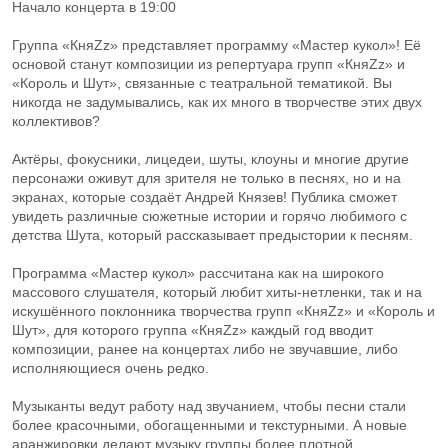
Начало концерта в 19:00
Группа «КняZz» представляет программу «Мастер кукол»! Её
основой станут композиции из репертуара групп «КняZz» и
«Король и Шут», связанные с театральной тематикой. Вы
никогда не задумывались, как их много в творчестве этих двух
коллективов?
Актёры, фокусники, лицедеи, шуты, клоуны и многие другие
персонажи оживут для зрителя не только в песнях, но и на
экранах, которые создаёт Андрей Князев! Публика сможет
увидеть различные сюжетные истории и горячо любимого с
детства Шута, который рассказывает предыстории к песням.
Программа «Мастер кукол» рассчитана как на широкого
массового слушателя, который любит хиты-нетленки, так и на
искушённого поклонника творчества групп «КняZz» и «Король и
Шут», для которого группа «КняZz» каждый год вводит
композиции, ранее на концертах либо не звучавшие, либо
исполняющиеся очень редко.
Музыканты ведут работу над звучанием, чтобы песни стали
более красочными, обогащенными и текстурными. А новые
аранжировки делают музыку группы более плотной,