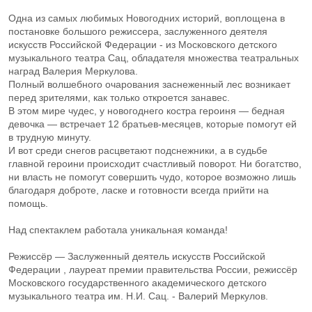
Одна из самых любимых Новогодних историй, воплощена в
постановке большого режиссера, заслуженного деятеля
искусств Российской Федерации - из Московского детского
музыкального театра Сац, обладателя множества театральных
наград Валерия Меркулова.
Полный волшебного очарования заснеженный лес возникает
перед зрителями, как только откроется занавес.
В этом мире чудес, у новогоднего костра героиня — бедная
девочка — встречает 12 братьев-месяцев, которые помогут ей
в трудную минуту.
И вот среди снегов расцветают подснежники, а в судьбе
главной героини происходит счастливый поворот. Ни богатство,
ни власть не помогут совершить чудо, которое возможно лишь
благодаря доброте, ласке и готовности всегда прийти на
помощь.
Над спектаклем работала уникальная команда!
Режиссёр — Заслуженный деятель искусств Российской
Федерации , лауреат премии правительства России, режиссёр
Московского государственного академического детского
музыкального театра им. Н.И. Сац. - Валерий Меркулов.