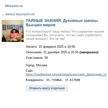
VKevent.ru
←
афиша мероприятий
ТАЙНЫЕ ЗНАНИЯ. Духовные законы
Высших миров
Кто контролирует вашу жизнь? Кто управляет вашим
сознанием? Вы полагаете, что вы сами управляете
своей жизнью? Это не так!
Начало: 15 февраля 2025 в 10:00
Окончание: 31 декабря 2025 в 20:55
(завершено)
Участников: 59
Город: Москва
Сайт:
https://vsetreningi.ru/msk/organizers/centr_duhovnogo_r
Координаты:
55.755864, 37.617698
Открыть карту отдельно