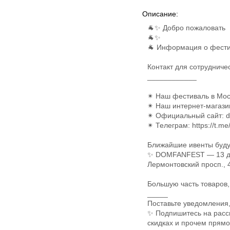
Описание:
🐐✨ Добро пожаловать
🐐✨
🐐 Информация о фести
Контакт для сотрудниче
____________
✴ Наш фестиваль в Моск
✴ Наш интернет-магазин
✴ Официальный сайт: d
✴ Телеграм: https://t.me
Ближайшие ивенты буду
✨ DOMFANFEST — 13 дек
Лермонтовский просп., 43
Большую часть товаров,
_____
Поставьте уведомления,
✨ Подпишитесь на рассы
скидках и прочем прямо