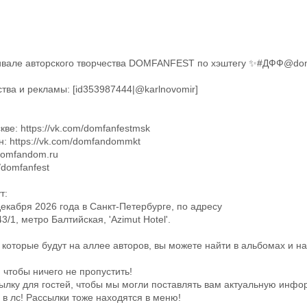
вале авторского творчества DOMFANFEST по хэштегу ✨#ДФФ@dom
ства и рекламы: [id353987444|@karlnovomir]
ве: https://vk.com/domfanfestmsk
: https://vk.com/domfandommkt
omfandom.ru
/domfanfest
т:
абря 2026 года в Санкт-Петербурге, по адресу
/1, метро Балтийская, 'Azimut Hotel'.
 которые будут на аллее авторов, вы можете найти в альбомах и на
 чтобы ничего не пропустить!
лку для гостей, чтобы мы могли поставлять вам актуальную инфо
 в лс! Рассылки тоже находятся в меню!