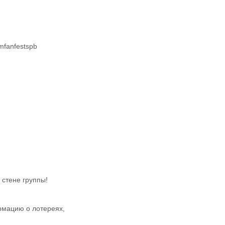
fanfestspb
 стене группы!
рмацию о лотереях,