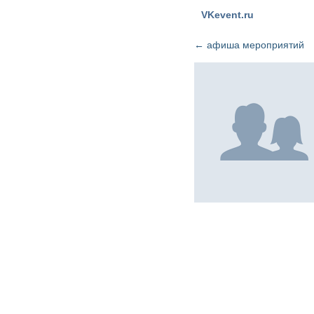
VKevent.ru
←
афиша мероприятий