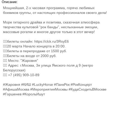
Описание:
Мощнейшая, 2-х часовая программа, горячо любимых
боевиков группы, от настоящих профессионалов своего дела!
Море гитарного драйва и позитива, сказочная атмосфера
творчества культовой “рок банды”, неслыханные эмоции,
массовые рогатки и многое другое только в этот вечер!
👉🏻билеты онлайн: https://clck.ru/3RsyE6
👉🏻20 марта Начало концерта в 20:00.
👉🏻билеты в перепродаже от 1500 руб.
👉🏻Билеты на входе от 2000 руб.
👉🏻 Место: "Жаровня"
👉🏻 Адрес: г.Москва, 3я улица Ямского поля д 9 (метро
Белорусская)
👉🏻 +7 (495) 909-10-89
#Жаровня #КИШ #LuckyHorse #ПанкРок #РокКонцерт
#АфишаМосква #МероприятияМосквы #КудаСходитьВМоскве
#Горшенев #КорольИшут