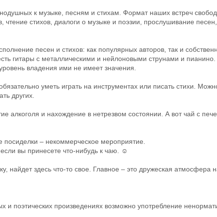
одушных к музыке, песням и стихам. Формат наших встреч свобод
, чтение стихов, диалоги о музыке и поэзии, прослушивание песен
полнение песен и стихов: как популярных авторов, так и собствен
есть гитары с металлическими и нейлоновыми струнами и пианино.
уровень владения ими не имеет значения.
обязательно уметь играть на инструментах или писать стихи. Можн
ать других.
ие алкоголя и нахождение в нетрезвом состоянии. А вот чай с печ
е посиделки – некоммерческое мероприятие.
 если вы принесете что-нибудь к чаю. ☺
у, найдет здесь что-то свое. Главное – это дружеская атмосфера н
х и поэтических произведениях возможно употребление ненормати