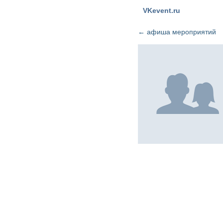
VKevent.ru
←
афиша мероприятий