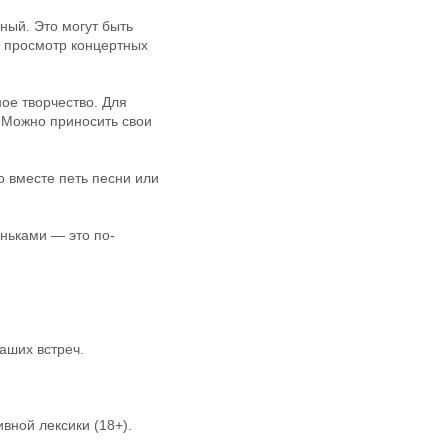
ный. Это могут быть
, просмотр концертных
ное творчество. Для
 Можно приносить свои
о вместе петь песни или
еньками — это по-
аших встреч.
вной лексики (18+).