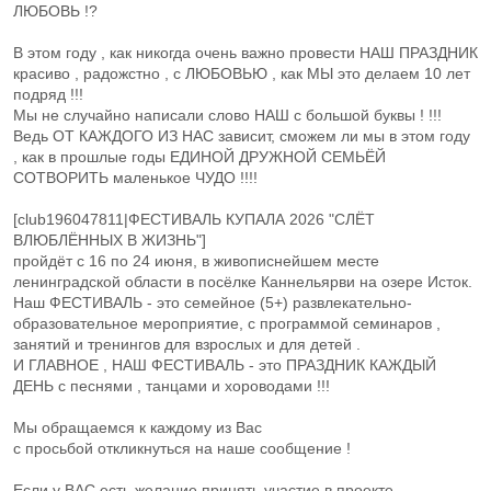
ЛЮБОВЬ !?
В этом году , как никогда очень важно провести НАШ ПРАЗДНИК
красиво , радожстно , с ЛЮБОВЬЮ , как МЫ это делаем 10 лет
подряд !!!
Мы не случайно написали слово НАШ с большой буквы ! !!!
Ведь ОТ КАЖДОГО ИЗ НАС зависит, сможем ли мы в этом году
, как в прошлые годы ЕДИНОЙ ДРУЖНОЙ СЕМЬЁЙ
СОТВОРИТЬ маленькое ЧУДО !!!!
[club196047811|ФЕСТИВАЛЬ КУПАЛА 2026 "СЛЁТ
ВЛЮБЛЁННЫХ В ЖИЗНЬ"]
пройдёт с 16 по 24 июня, в живописнейшем месте
ленинградской области в посёлке Каннельярви на озере Исток.
Наш ФЕСТИВАЛЬ - это семейное (5+) развлекательно-
образовательное мероприятие, с программой семинаров ,
занятий и тренингов для взрослых и для детей .
И ГЛАВНОЕ , НАШ ФЕСТИВАЛЬ - это ПРАЗДНИК КАЖДЫЙ
ДЕНЬ с песнями , танцами и хороводами !!!
Мы обращаемся к каждому из Вас
с просьбой откликнуться на наше сообщение !
Если у ВАС есть желание принять участие в проекте